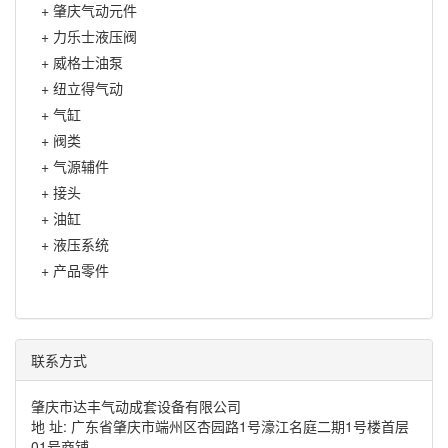
+
肇庆气动元件
+
力乐士液压阀
+
威格士油泵
+
纽立得气动
+
气缸
+
阀类
+
气源辅件
+
接头
+
油缸
+
液压系统
+
产品零件
联系方式
肇庆市达丰气动成套设备有限公司
地 址: 广东省肇庆市端州区杏园路1号濠江名庭二期1号楼首层
01号商铺