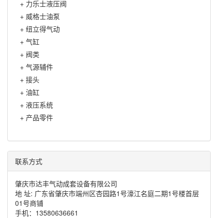
+
力乐士液压阀
+
威格士油泵
+
纽立得气动
+
气缸
+
阀类
+
气源辅件
+
接头
+
油缸
+
液压系统
+
产品零件
联系方式
肇庆市达丰气动成套设备有限公司
地 址: 广东省肇庆市端州区杏园路1号濠江名庭二期1号楼首层
01号商铺
手机：13580636661