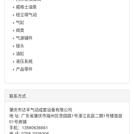
+
威格士油泵
+
纽立得气动
+
气缸
+
阀类
+
气源辅件
+
接头
+
油缸
+
液压系统
+
产品零件
联系方式
肇庆市达丰气动成套设备有限公司
地 址: 广东省肇庆市端州区杏园路1号濠江名庭二期1号楼首层
01号商铺
手机：13580636661
电 话: 0758-2326306