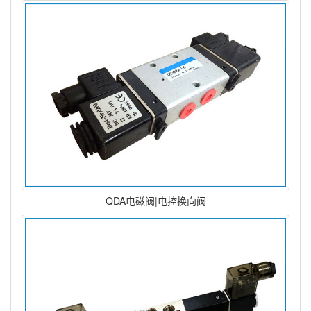
QDA电磁阀|电控换向阀