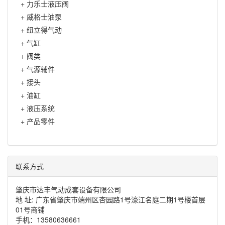
+
力乐士液压阀
+
威格士油泵
+
纽立得气动
+
气缸
+
阀类
+
气源辅件
+
接头
+
油缸
+
液压系统
+
产品零件
联系方式
肇庆市达丰气动成套设备有限公司
地 址: 广东省肇庆市端州区杏园路1号濠江名庭二期1号楼首层
01号商铺
手机：13580636661