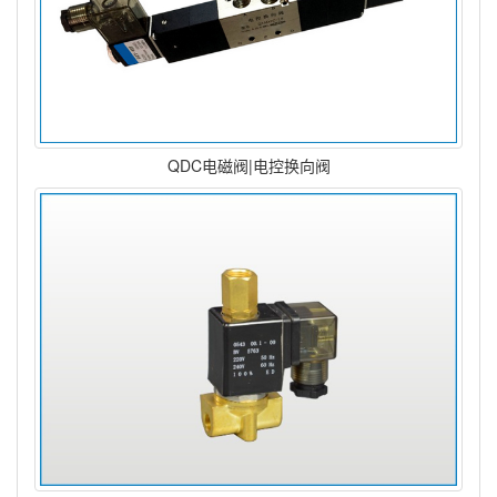
QDC电磁阀|电控换向阀