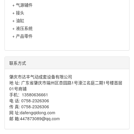
+
气源辅件
+
接头
+
油缸
+
液压系统
+
产品零件
联系方式
肇庆市达丰气动成套设备有限公司
地 址: 广东省肇庆市端州区杏园路1号濠江名庭二期1号楼首层
01号商铺
手机：13580636661
电 话: 0758-2326306
传 真: 0758-2326306
网 址:dafengqidong.com
邮 箱:447873089@qq.com