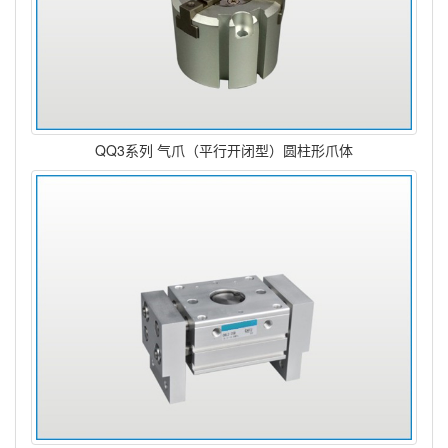
QQ3系列 气爪（平行开闭型）圆柱形爪体